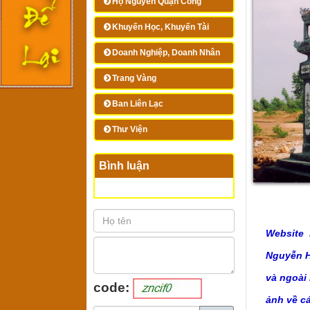
Họ Nguyễn Quận Công
Khuyến Học, Khuyến Tài
Doanh Nghiệp, Doanh Nhân
Trang Vàng
Ban Liên Lạc
Thư Viện
Bình luận
Website 
Nguyễn Hu
và ngoài
code:
ảnh về c