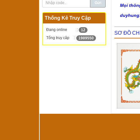
Mọi thôn
duyhung
Thống Kê Truy Cập
Đang online
:
12
SƠ ĐỒ C
Tổng truy câp
:
1989550