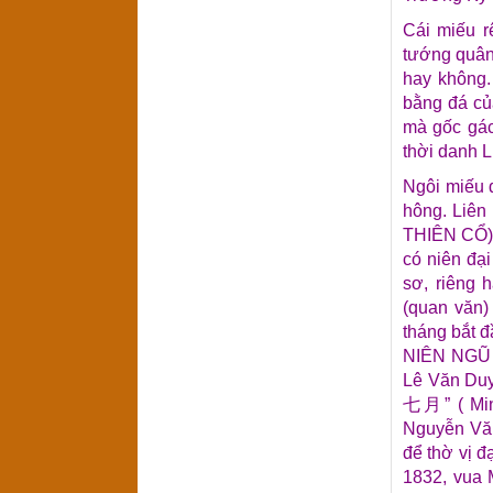
Cái miếu r
tướng quân
hay không.
bằng đá củ
mà gốc gác
thời danh L
Ngôi miếu 
hông. Liê
THIÊN CỔ)
có niên đại
sơ, riêng 
(quan văn)
tháng bắt
NIÊN NGŨ 
Lê Văn Duy
七月” ( Min
Nguyễn Văn
để thờ vị đ
1832, vua 