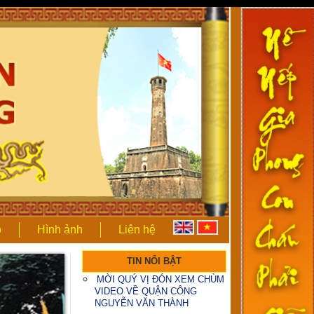
DIỄN CA SỬ VIỆT: QUẬN
CÔNG NGUYỄN VĂN THÀNH
ọ
Hình ảnh
Liên hệ
MỜI QUÝ VỊ ĐÓN XEM CHÙM
VIDEO VỀ QUẬN CÔNG
TIN NỔI BẬT
NGUYỄN VĂN THÀNH (tiếp
theo)
MỜI QUÝ VỊ ĐÓN XEM CHÙM
VIDEO VỀ QUẬN CÔNG