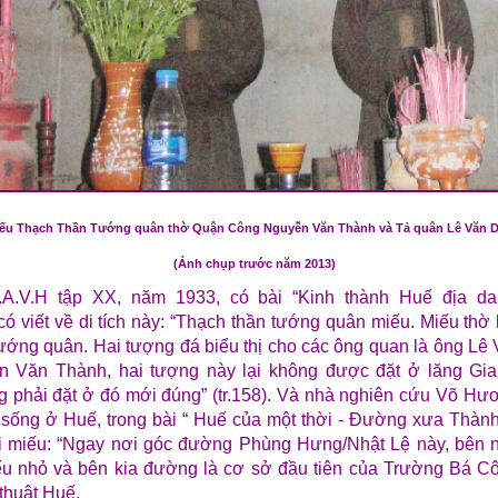
ếu Thạch Thần Tướng quân thờ Quận Công Nguyễn Văn Thành và Tả quân Lê Văn D
(Ảnh chụp trước năm 2013)
.A.V.H tập XX, năm 1933, có bài “Kinh thành Huế địa da
có viết về di tích này: “Thạch thần tướng quân miếu. Miếu thờ
tướng quân. Hai tượng đá biểu thị cho các ông quan là ông Lê
 Văn Thành, hai tượng này lại không được đặt ở lăng Gi
g phải đặt ở đó mới đúng” (tr.158). Và nhà nghiên cứu Võ Hươ
 sống ở Huế, trong bài “ Huế của một thời - Đường xưa Thành
ôi miếu: “Ngay nơi góc đường Phùng Hưng/Nhật Lệ này, bên 
ếu nhỏ và bên kia đường là cơ sở đầu tiên của Trường Bá Côn
thuật Huế.