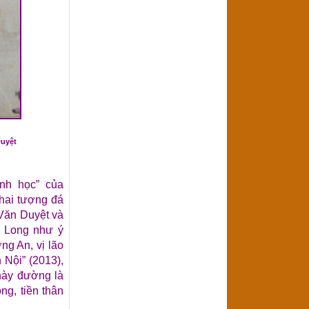
uyệt
nh học” của
 hai tượng đá
 Văn Duyệt và
a Long như ý
ng An, vị lão
 Nội” (2013),
này đường là
g, tiền thân