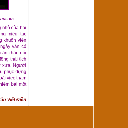
 Miếu thờ.
g nhỏ của hai
ng miếu, tạc
ng khuôn viên
 ngày vẫn có
 ăn cháo nói
ng thái tích
ư xưa. Người
ếu phục dựng
oài việc tham
hiêm bái một
rần Viết Điền