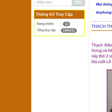
Mọi thôn
duyhung
Thống Kê Truy Cập
Đang online
:
12
THẠCH TH
Tổng truy câp
:
1988231
Thạch thầ
Hưng và Nh
này thờ 2 
bìa cuối Lê