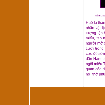
Năm 201
Huế là thàn
nhân vật l
tượng lập 
miếu, tạo 
người mở c
cười trông
cực để sớm
dân Nam bộ
ngôi miếu 
quan các d
nơi thờ phụ