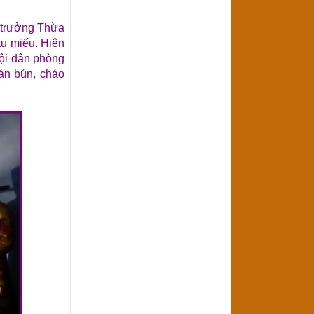
 trưởng Thừa
tu miếu. Hiện
đội dân phòng
án bún, cháo