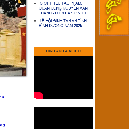
NGUYỄN VĂN THÀNH
GIỚI THIỆU TÁC PHẨM:
QUẬN CÔNG NGUYỄN VĂN
THÀNH - DIỄN CA SỬ VIỆT
LỄ HỘI ĐÌNH TÂN AN-TỈNH
BÌNH DƯƠNG NĂM 2025
HÌNH ẢNH & VIDEO
họ
ng.