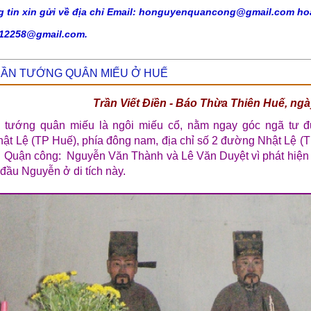
g tin xin gửi về địa chỉ Email: honguyenquancong@gmail.com ho
12258@gmail.com.
ẦN TƯỚNG QUÂN MIẾU Ở HUẾ
Trần Viết Điền - Báo Thừa Thiên Huế, ngà
n tướng quân miếu là ngôi miếu cổ, nằm ngay góc ngã tư
ật Lệ (TP Huế), phía đông nam, địa chỉ số 2 đường Nhật Lệ (
vị Quận công: Nguyễn Văn Thành và Lê Văn Duyệt vì phát hiện
 đầu Nguyễn ở di tích này.