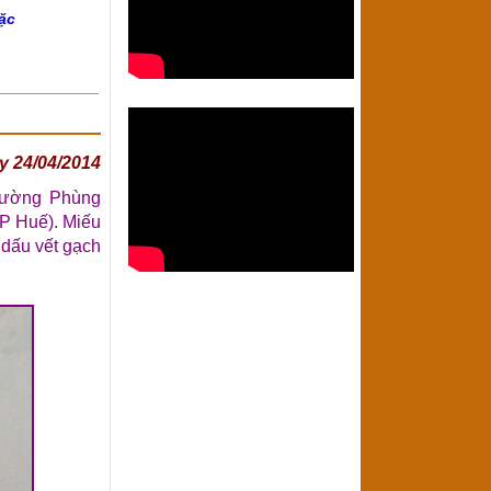
ặc
y 24/04/2014
 đường Phùng
TP Huế). Miếu
 dấu vết gạch