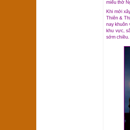
miếu thờ N
Khi mới xâ
Thiên & Th
nay khuôn 
khu vực, s
sớm chiều.