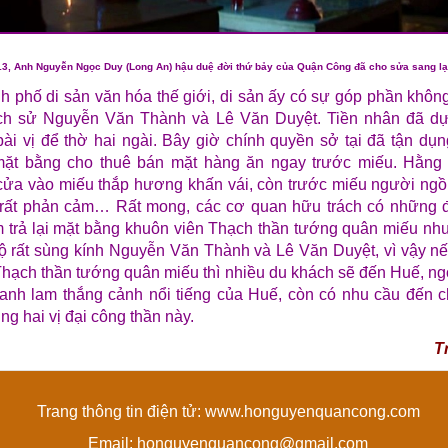
3, Anh Nguyễn Ngọc Duy (Long An) hậu duệ đời thứ bảy của Quận Công đã cho sửa sang lại
h phố di sản văn hóa thế giới, di sản ấy có sự góp phần khôn
ịch sử Nguyễn Văn Thành và Lê Văn Duyệt. Tiền nhân đã dự
bài vị để thờ hai ngài. Bây giờ chính quyền sở tại đã tận dụ
mặt bằng cho thuê bán mặt hàng ăn ngay trước miếu. Hằng
ửa vào miếu thắp hương khấn vái, còn trước miếu người ngồi
 rất phản cảm… Rất mong, các cơ quan hữu trách có những độ
 trả lại mặt bằng khuôn viên Thạch thần tướng quân miếu nh
 rất sùng kính Nguyễn Văn Thành và Lê Văn Duyệt, vì vậy n
Thạch thần tướng quân miếu thì nhiều du khách sẽ đến Huế, ng
anh lam thắng cảnh nổi tiếng của Huế, còn có nhu cầu đến c
ng hai vị đại công thần này.
T
Trang thông tin điện tử: www.honguyenquancong.com
Email: honguyenquancong@gmail.com