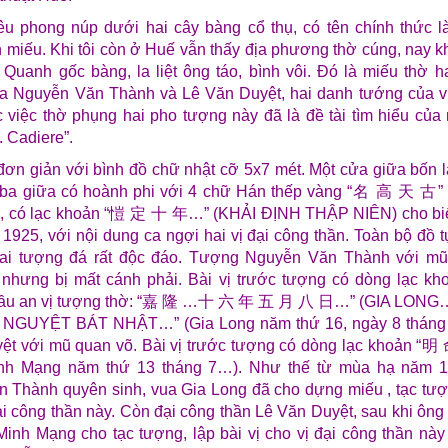
êu phong núp dưới hai cây bàng cổ thụ, có tên chính thức l
 miếu. Khi tôi còn ở Huế vẫn thấy địa phương thờ cúng, nay k
 Quanh gốc bàng, la liệt ông táo, bình vôi. Đó là miếu thờ 
a Nguyễn Văn Thành và Lê Văn Duyệt, hai danh tướng của v
 việc thờ phụng hai pho tượng này đã là đề tài tìm hiểu của
. Cadiere”.
đơn giản với bình đồ chữ nhật cỡ 5x7 mét. Một cửa giữa bốn 
n ba giữa có hoành phi với 4 chữ Hán thếp vàng “名 高 天 
, có lạc khoản “愷 定 十 年…” (KHẢI ĐỊNH THẬP NIÊN) cho bi
 1925, với nội dung ca ngợi hai vị đại công thần. Toàn bộ đồ t
hai tượng đá rất độc đáo. Tượng Nguyễn Văn Thành với m
 nhưng bị mất cánh phải. Bài vị trước tượng có dòng lạc kho
 đầu an vị tượng thờ: “嘉 隆 …十 六 年 五 月 八 日…” (GIA LON
NGUYỆT BÁT NHẬT…” (Gia Long năm thứ 16, ngày 8 tháng
ệt với mũ quan võ. Bài vị trước tượng có dòng lạc khoản
h Mạng năm thứ 13 tháng 7…). Như thế từ mùa hạ năm 18
 Thành quyên sinh, vua Gia Long đã cho dựng miếu , tạc tượn
ại công thần này. Còn đại công thần Lê Văn Duyệt, sau khi ôn
Minh Mạng cho tạc tượng, lập bài vị cho vị đại công thần này