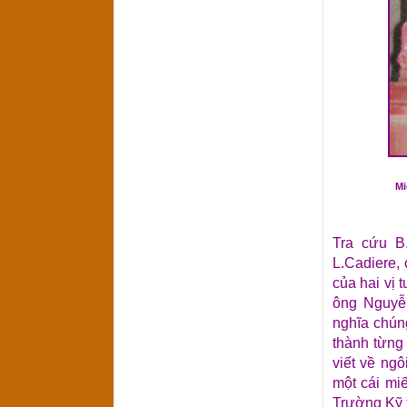
Mi
Tra cứu B
L.Cadiere, 
của hai vị 
ông Nguyễn
nghĩa chún
thành từng
viết về ng
một cái mi
Trường Kỹ 