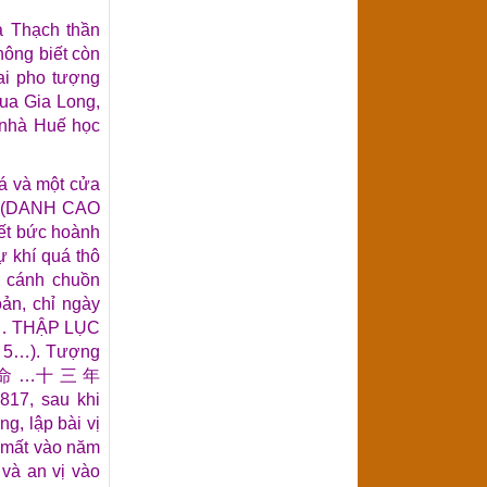
à Thạch thần
hông biết còn
hai pho tượng
ua Gia Long,
 nhà Huế học
lá và một cửa
古” (DANH CAO
ết bức hoành
ự khí quá thô
ũ cánh chuồn
ản, chỉ ngày
G… THẬP LỤC
 5…). Tượng
 “明 命 …十 三 年
17, sau khi
g, lập bài vị
g mất vào năm
 và an vị vào