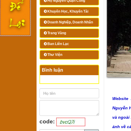
Họ Nguyễn Quận Công
Khuyến Học, Khuyến Tài
Doanh Nghiệp, Doanh Nhân
Trang Vàng
Ban Liên Lạc
Thư Viện
Bình luận
Website 
Nguyễn Hu
và ngoài
code:
ảnh về c