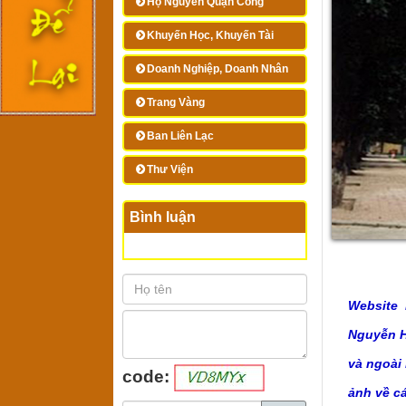
Họ Nguyễn Quận Công
Khuyến Học, Khuyến Tài
Doanh Nghiệp, Doanh Nhân
Trang Vàng
Ban Liên Lạc
Thư Viện
Bình luận
Website 
Nguyễn Hu
và ngoài
code:
ảnh về c