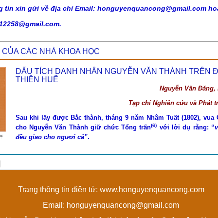
g tin xin gửi về địa chỉ Email: honguyenquancong@gmail.com ho
12258@gmail.com.
 CỦA CÁC NHÀ KHOA HỌC
DẤU TÍCH DANH NHÂN NGUYỄN VĂN THÀNH TRÊN 
THIÊN HUẾ
Nguyễn Văn Đăng,
Tạp chí Nghiên cứu và Phát tr
Sau khi lấy được Bắc thành, tháng 9 năm Nhâm Tuất (1802), vua 
(6)
cho Nguyễn Văn Thành giữ chức Tổng trấn
với lời dụ rằng: “
v
đều
giao cho ngươi cả”
.
Trang thông tin điện tử: www.honguyenquancong.com
Email: honguyenquancong@gmail.com