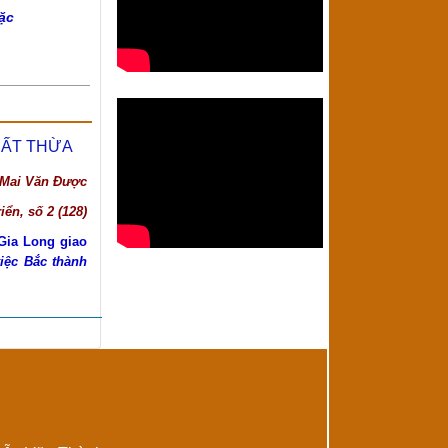
ặc
ĐẤT THỪA
 Mai Văn Được
iển, số 2 (128)
Gia Long giao
iệc Bắc thành