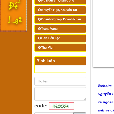
Họ Nguyễn Quận Công
Khuyến Học, Khuyến Tài
Doanh Nghiệp, Doanh Nhân
Trang Vàng
Ban Liên Lạc
Thư Viện
Bình luận
Website 
Nguyễn Hu
và ngoài
code:
ảnh về c