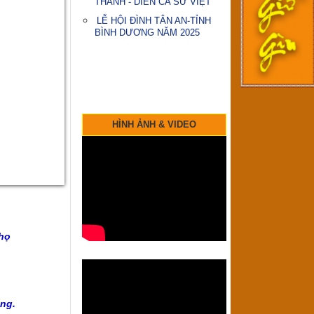
THÀNH - DIỄN CA SỬ VIỆT
LỄ HỘI ĐÌNH TÂN AN-TỈNH
BÌNH DƯƠNG NĂM 2025
HÌNH ẢNH & VIDEO
họ
ng.