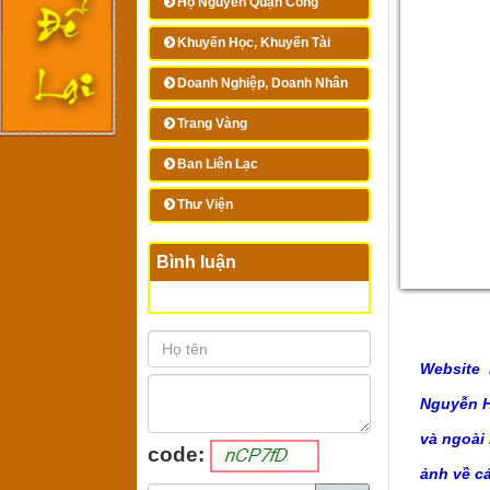
Họ Nguyễn Quận Công
Khuyến Học, Khuyến Tài
Doanh Nghiệp, Doanh Nhân
Trang Vàng
Ban Liên Lạc
Thư Viện
Bình luận
Website 
Nguyễn Hu
và ngoài
code:
ảnh về c