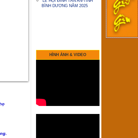
LỄ HỘI ĐÌNH TÂN AN-TỈNH
BÌNH DƯƠNG NĂM 2025
HÌNH ẢNH & VIDEO
họ
ng.