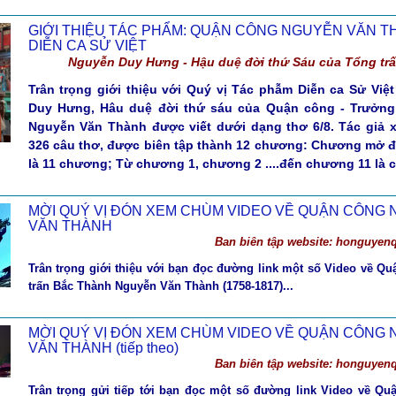
GIỚI THIỆU TÁC PHẨM: QUẬN CÔNG NGUYỄN VĂN T
DIỄN CA SỬ VIỆT
Nguyễn Duy Hưng - Hậu duệ đời thứ Sáu của Tổng tr
Trân trọng giới thiệu với Quý vị Tác phẫm Diễn ca Sử Việ
Duy Hưng, Hâu duệ đời thứ sáu của Quận công - Trưởng
Nguyễn Văn Thành được viết dưới dạng thơ 6/8. Tác giả xi
326 câu thơ, được biên tập thành 12 chương: Chương mở đầ
là 11 chương; Từ chương 1, chương 2 ....đến chương 11 là c
MỜI QUÝ VỊ ĐÓN XEM CHÙM VIDEO VỀ QUẬN CÔNG
VĂN THÀNH
Ban biên tập website: honguye
Trân trọng giới thiệu với bạn đọc đường link một số Video về Q
trấn Bắc Thành Nguyễn Văn Thành (1758-1817)...
MỜI QUÝ VỊ ĐÓN XEM CHÙM VIDEO VỀ QUẬN CÔNG
VĂN THÀNH (tiếp theo)
Ban biên tập website: honguye
Trân trọng gửi tiếp tới bạn đọc một số đường link Video về Qu