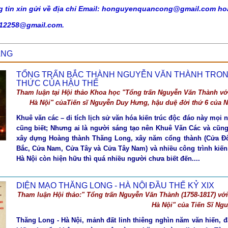
g tin xin gửi về địa chỉ Email: honguyenquancong@gmail.com ho
12258@gmail.com.
ÀNG
TỔNG TRẤN BẮC THÀNH NGUYỄN VĂN THÀNH TRON
THỨC CỦA HẬU THẾ
Tham luận tại Hội thảo Khoa học "Tổng trấn Nguyễn Văn Thành vớ
Hà Nội" củaTiến sĩ Nguyễn Duy Hưng, hậu duệ đời thứ 6 của N
Khuê văn các – di tích lịch sử văn hóa kiến trúc độc đáo này mọi n
cũng biết; Nhưng ai là người sáng tạo nên Khuê Văn Các và cũng
xây dựng Hoàng thành Thăng Long, xây năm cổng thành (Cửa 
Bắc, Cửa Nam, Cửa Tây và Cửa Tây Nam) và nhiều công trình kiến
Hà Nội còn hiện hữu thì quá nhiều người chưa biết đến....
DIỆN MẠO THĂNG LONG - HÀ NỘI ĐẦU THẾ KỶ XIX
Tham luận Hội thảo:" Tổng trấn Nguyễn Văn Thành (1758-1817) vớ
Hà Nội" của Tiến Sĩ Ng
Thăng Long - Hà Nội, mảnh đất linh thiêng nghìn năm văn hiến, 