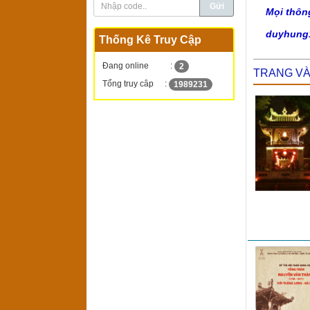
Mọi thôn
duyhung
Thống Kê Truy Cập
Đang online
:
2
TRANG V
Tổng truy câp
:
1989231