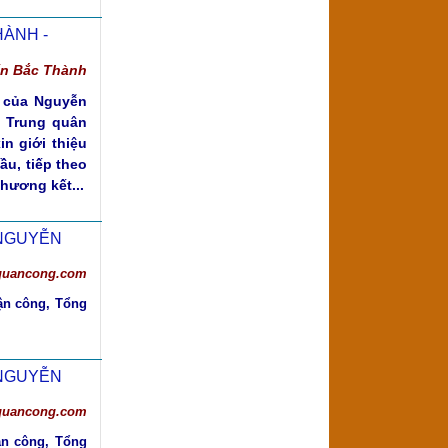
HÀNH -
ấn Bắc Thành
t của Nguyễn
 Trung quân
n giới thiệu
u, tiếp theo
hương kết...
 NGUYỄN
nquancong.com
uận công, Tổng
 NGUYỄN
nquancong.com
ận công, Tổng