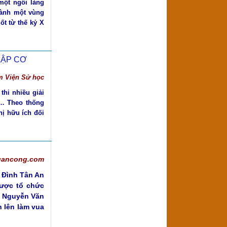
một ngôi làng
hành một vùng
ốt từ thế kỷ X
LẬP CƠ
m Viện Sử học
thi nhiều giải
óa… Theo thống
hị hữu ích đối
quancong.com
i Đình Tân An
ược tổ chức
g Nguyễn Văn
 lên làm vua