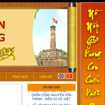
DIỄN CA SỬ VIỆT: QUẬN
CÔNG NGUYỄN VĂN THÀNH
MỜI QUÝ VỊ ĐÓN XEM CHÙM
VIDEO VỀ QUẬN CÔNG
NGUYỄN VĂN THÀNH (tiếp
theo)
ọ
Hình ảnh
Liên hệ
MỜI QUÝ VỊ ĐÓN XEM CHÙM
VIDEO VỀ QUẬN CÔNG
TIN NỔI BẬT
NGUYỄN VĂN THÀNH
GIỚI THIỆU TÁC PHẨM:
QUẬN CÔNG NGUYỄN VĂN
THÀNH - DIỄN CA SỬ VIỆT