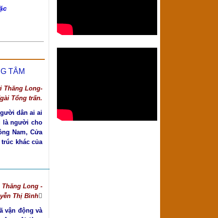
ặc
G TÂM
i Thăng Long-
gài Tổng trấn.
gười dân ai ai
 là người cho
Đông Nam, Cửa
 trúc khác của
i Thăng Long -
uyễn Thị Bình

đã vận động và