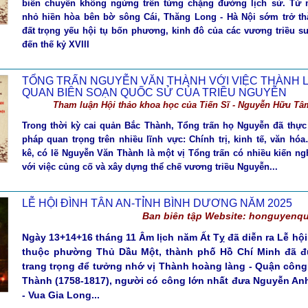
biến chuyển không ngừng trên từng chặng đường lịch sử. Từ 
nhỏ hiền hòa bên bờ sông Cái, Thăng Long - Hà Nội sớm trở t
đất trọng yếu hội tụ bốn phương, kinh đô của các vương triều su
đến thế kỷ XVIII
TỔNG TRẤN NGUYỄN VĂN THÀNH VỚI VIỆC THÀNH 
QUAN BIÊN SOẠN QUỐC SỬ CỦA TRIỀU NGUYỄN
Tham luận Hội thảo khoa học của Tiến Sĩ - Nguyễn Hữu Tâ
Trong thời kỳ cai quản Bắc Thành, Tổng trấn họ Nguyễn đã thực 
pháp quan trọng trên nhiều lĩnh vực: Chính trị, kinh tế, văn h
kê, có lẽ Nguyễn Văn Thành là một vị Tổng trấn có nhiều kiến ng
với việc củng cố và xây dựng thể chế vương triều Nguyễn...
LỄ HỘI ĐÌNH TÂN AN-TỈNH BÌNH DƯƠNG NĂM 2025
Ban biên tập Website: honguyen
Ngày 13+14+16 tháng 11 Âm lịch năm Ất Tỵ đã diễn ra Lễ hộ
thuộc phường Thủ Dầu Một, thành phố Hồ Chí Minh đã đ
trang trọng để tưởng nhớ vị Thành hoàng làng - Quận côn
Thành (1758-1817), người có công lớn nhất đưa Nguyễn Anh
- Vua Gia Long...