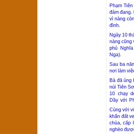
Phạm Tiên 
đảm đang. 
vì nàng cò
đình.
Ngày 10 t
nàng cũng 
phủ
Nghĩa
Nga).
Sau ba năm
nơi làm việ
Bà đã ủng 
núi Tiên Sơ
10
chạy dọ
Dầy
với
P
Cùng với vi
khẩn đất v
chùa, cấp 
nghèo được