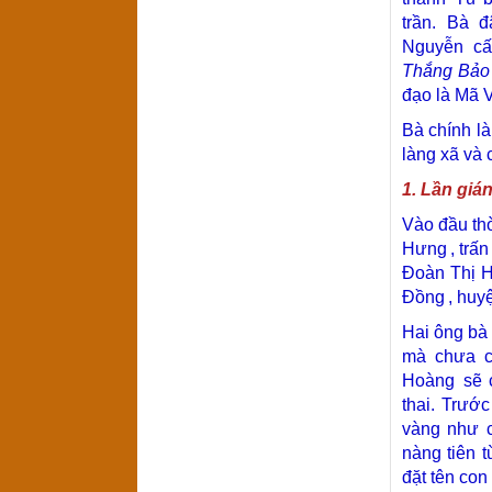
trần. Bà 
Nguyễn
cấ
Thắng Bảo
đạo là Mã 
Bà chính là
làng xã và 
1. Lần gián
Vào đầu th
Hưng
, trấ
Đoàn Thị 
Đồng
, huy
Hai ông bà 
mà chưa c
Hoàng
sẽ c
thai. Trướ
vàng như c
nàng tiên 
đặt tên con