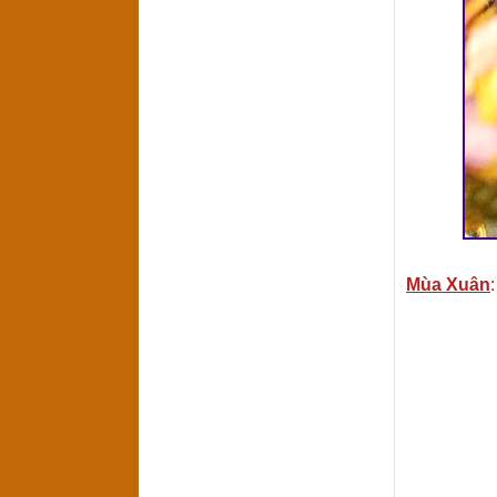
Mùa Xuân
: