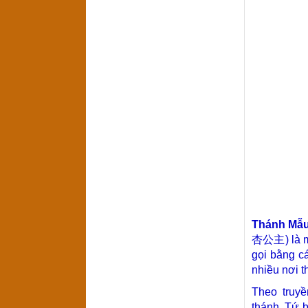
Thánh Mẫu
杏公主) là mộ
gọi bằng c
nhiều nơi 
Theo truyề
thánh
Tứ b