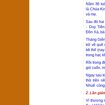
Năm 36 tuổ
là
Chùa Ki
và mẹ.
Sau đó hai
-
Duy Tiên
Đồn Xá, bà 
Tháng Giê
trở về quê
bề thế (nay
trong hạt, 
Rồi trong 
gió cuốn, m
Ngay sau k
thờ trên n
Nhuế
cũng 
2. Lần giá
Vì thương 