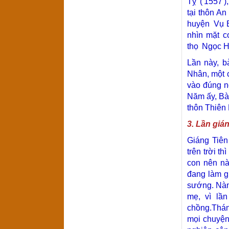
Tỵ
(
1557
)
tại thôn A
huyện
Vụ 
nhìn mặt c
thọ
Ngọc 
Lần này, b
Nhân, một c
vào đúng n
Năm ấy, Bà 
thôn Thiên
3. Lần giá
Giáng Tiên
trên trời t
con nên nà
đang làm g
sướng. Nàn
mẹ, vì lầ
chồng.Thán
mọi chuyện