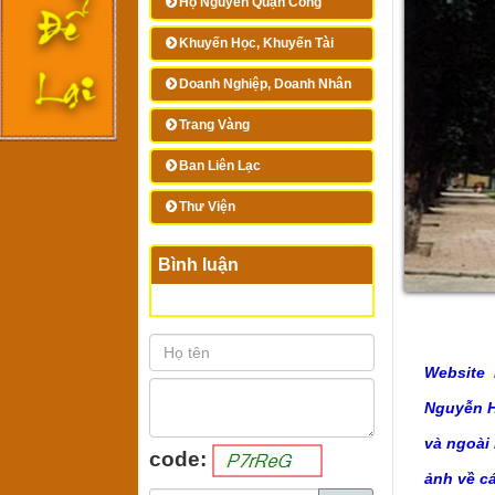
Họ Nguyễn Quận Công
Khuyến Học, Khuyến Tài
Doanh Nghiệp, Doanh Nhân
Trang Vàng
Ban Liên Lạc
Thư Viện
Bình luận
Website 
Nguyễn Hu
và ngoài
code:
ảnh về c