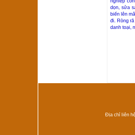
nghiệp cô
dọn, sửa s
biến lên mâ
đi. Ròng r
danh toại, 
Địa chỉ liên