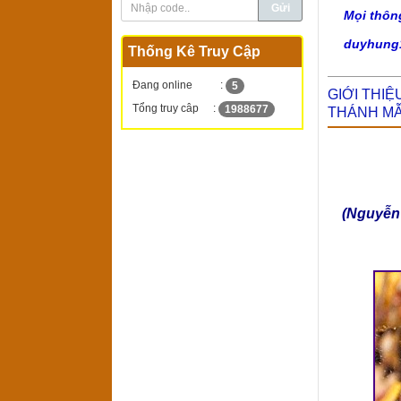
Mọi thôn
duyhung
Thống Kê Truy Cập
Đang online
:
5
GIỚI THI
Tổng truy câp
:
1988677
THÁNH MẪ
(Nguyễn 