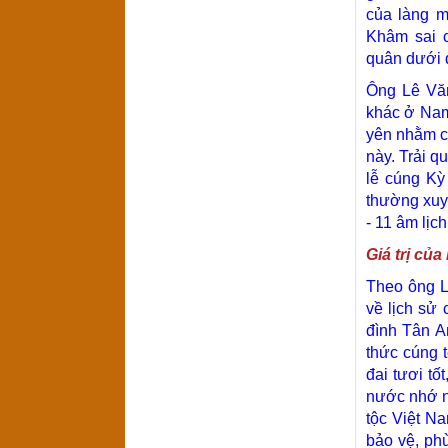
của làng m
Khâm sai 
quân dưới 
Ông Lê Văn
khác ở Nam 
yên nhằm c
này. Trải q
lễ cúng Kỳ
thường xuy
- 11 âm lịc
Giá trị của 
Theo ông L
về lịch sử
đình Tân A
thức cúng 
đai tươi t
nước nhớ ng
tộc Việt Na
bảo vệ, phù