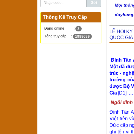
Mọi thôn
duyhung
Thống Kê Truy Cập
Đang online
:
3
LỄ HỘI K
Tổng truy câp
:
1988639
QUỐC GIA
Đình Tân 
Một đã đượ
trúc - ngh
trường củ
được Bộ Vă
Gia
[D1]
…
Ngôi đình
Đình Tân A
Việt trên 
Đức cấp ng
ghi tên vị