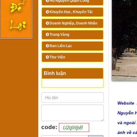
Họ Nguyễn Quận Công
Khuyến Học, Khuyến Tài
Doanh Nghiệp, Doanh Nhân
Trang Vàng
Ban Liên Lạc
Thư Viện
Bình luận
Website 
Nguyễn Hu
và ngoài
code:
ảnh về c