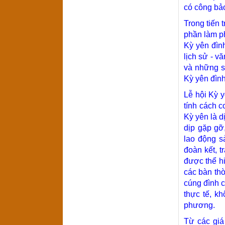
có công bả
Trong tiến t
phần làm p
Kỳ yên đìn
lịch sử - v
và những s
Kỳ yên đình
Lễ hội Kỳ y
tính cách 
Kỳ yên là d
dịp gặp gỡ
lao động s
đoàn kết, 
được thể hi
các bàn thờ
cúng đình c
thực tế, k
phương.
Từ các giá 