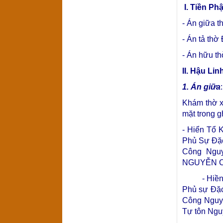
I. Tiền Phậ
- Án giữa 
- Án tả th
- Án hữu t
II. Hậu Lin
1. Án giữa
Khám thờ x
mặt trong g
- Hiển Tổ
Phủ Sự Đặc
Công Nguy
NGUYỄN CÔN
- Hiền Tổ
Phủ sự Đặc
Công Nguy
Tự tôn Ngu