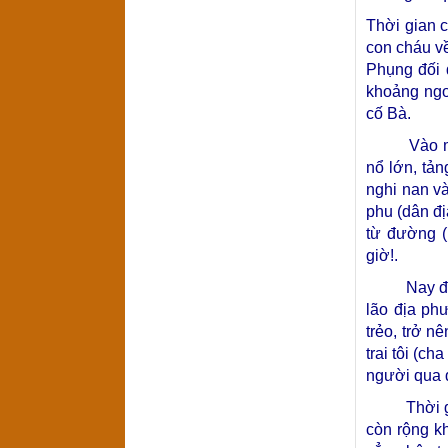
Thời gian c
con cháu v
Phụng đối 
khoảng ngo
cố Bà.
Vào một đ
nổ lớn, tả
nghi nan và
phu (dân đ
từ đường (
giờ!.
Nay đứng t
lão địa ph
trẻo, trở n
trai tôi (c
người qua 
Thời gian 
còn rộng kh