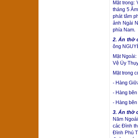
Mặt trong:
tháng 5 Âm
phát tâm p
ảnh Ngài N
phía Nam.
2. Án thờ
ông NGUYỄ
Mặt Ngoài
Vệ Úy Thụy
Mặt trong c
- Hàng Gi
- Hàng bên
- Hàng bên 
3. Án thờ 
Năm Ngoái,
các Đình t
Đình Phú T