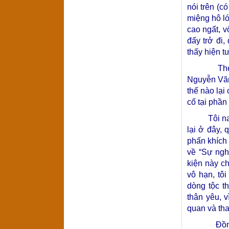
nói trên (c
miệng hô lớ
cao ngất, v
đấy trở đi
thấy hiện t
Theo anh 
Nguyễn Văn 
thế nào lại
cố tại phần
Tôi nay đã 
lại ở đây,
phấn khích
về “Sự ngh
kiện này c
vô hạn, tô
dòng tộc t
thân yêu, v
quan và th
Đồng kính 