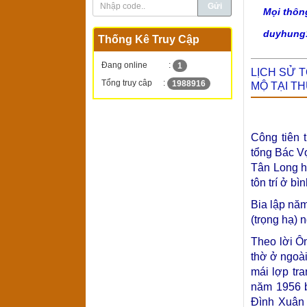
Mọi thôn
duyhung
Thống Kê Truy Cập
Đang online
:
1
LỊCH SỬ 
Tổng truy câp
:
1988916
MỘ TẠI T
Công tiên 
tổng Bác Vọ
Tân Long h
tôn trí ở b
Bia lập nă
(trọng hạ) 
Theo lời Ô
thờ ở ngoà
mái lợp tr
năm 1956 b
Đình Xuân 