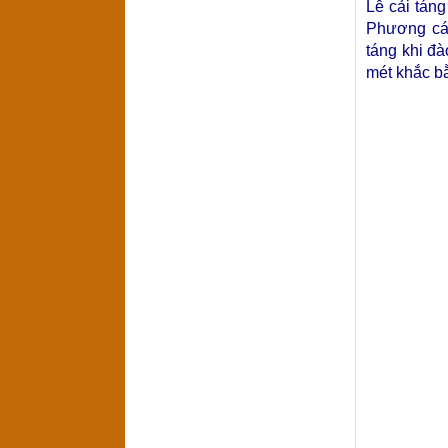
Lễ cải tán
Phương các
táng khi đ
mét khắc b