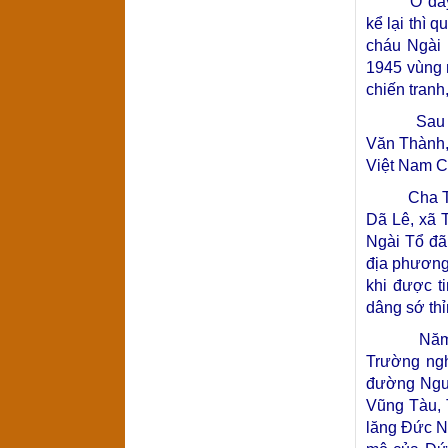
Ở đây có 
kể lại thì
cháu Ngài
1945 vùng 
chiến tranh
Sau năm 1
Văn Thành,
Việt Nam C
Cha Tôi ch
Dã Lê, xã 
Ngài Tổ đã 
địa phương
khi được t
dâng sớ thỉ
Năm 2003,
Trường ngh
đường Nguy
Vũng Tàu,
lăng Đức N