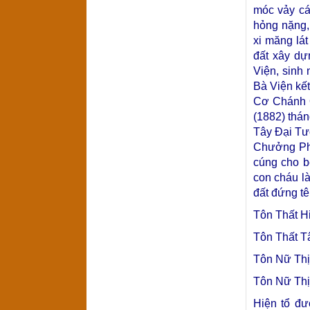
móc vảy cá
hỏng nặng,
xi măng lá
đất xây d
Viện, sinh
Bà Viện kế
Cơ Chánh Q
(1882) thá
Tây Đại Tư
Chưởng Phủ
cúng cho b
con cháu l
đất đứng tê
Tôn Thất H
Tôn Thất T
Tôn Nữ Th
Tôn Nữ Th
Hiện tổ đư