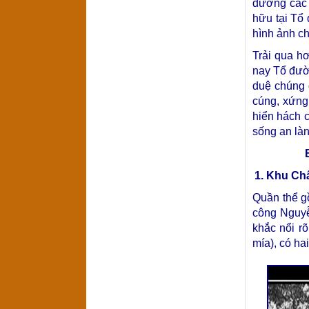
đường các T
hữu tại Tổ
hình ảnh ch
Trải qua h
nay Tổ đườ
duệ chúng 
cúng, xứng
hiển hách c
sống an là
1. Khu Ch
Quần thể g
công Nguyễ
khắc nổi r
mía), có ha