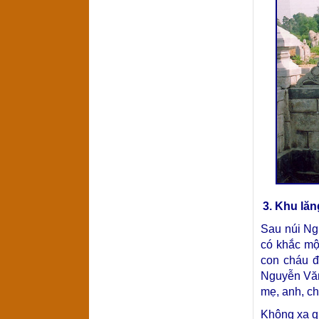
3. Khu lă
Sau núi Ng
có khắc mộ
con cháu đ
Nguyễn Văn
mẹ, anh, ch
Không xa qu