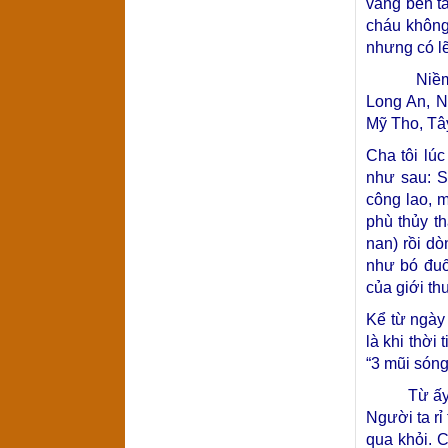
vẳng bên ta
cháu không 
nhưng có l
Niềm phấn 
Long An, N
Mỹ Tho, Tây
Cha tôi lú
như sau: S
công lao, 
phù thủy th
nan) rồi d
như bó đuố
của giới t
Kể từ ngày
là khi thời
“3 mũi sóng
Từ ấy, các
Người ta rỉ
qua khỏi. 