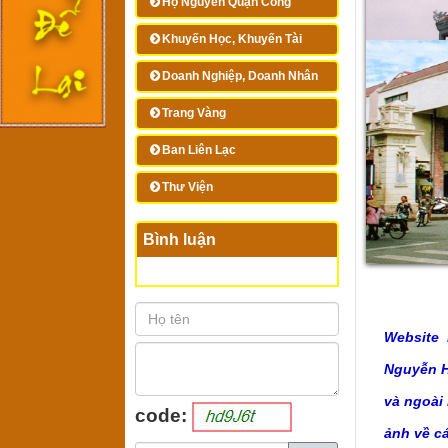
Họ Nguyễn Quận Công
Khuyến Học, Khuyến Tài
Doanh Nghiệp, Doanh Nhân
Trang Vàng
Ban Liên Lạc
Thư Viện
Bình luận
Website 
Nguyễn Hu
và ngoài
code:
ảnh về c