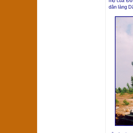
mộ của Đức
dân làng Dã