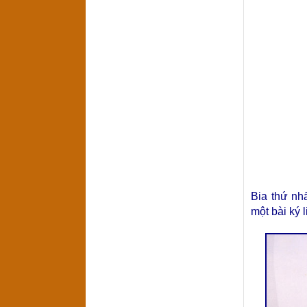
Bia thứ nh
một bài ký 